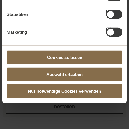
Statistiken
Marketing
Cookies zulassen
TRANQUILLITY HOME FRAGRANCE
Aromatischer Raumduft mit Stäbchen 50ml
Auswahl erlauben
22,00
EUR
Nur notwendige Cookies verwenden
Details
bestellen