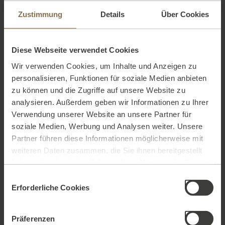
Aufpolsterndes, straffendes Gesichtspflegeset
Zustimmung
Details
Über Cookies
199,00
EUR
Diese Webseite verwendet Cookies
Details
Wir verwenden Cookies, um Inhalte und Anzeigen zu
personalisieren, Funktionen für soziale Medien anbieten
bestellen
zu können und die Zugriffe auf unsere Website zu
analysieren. Außerdem geben wir Informationen zu Ihrer
Verwendung unserer Website an unsere Partner für
soziale Medien, Werbung und Analysen weiter. Unsere
Partner führen diese Informationen möglicherweise mit
weiteren Daten zusammen, die Sie ihnen bereitgestellt
haben oder die sie im Rahmen Ihrer Nutzung der Dienste
gesammelt haben. Weitere Informationen finden Sie in
Einwilligungsauswahl
unserer
Datenschutzerklärung.
Erforderliche Cookies
Präferenzen