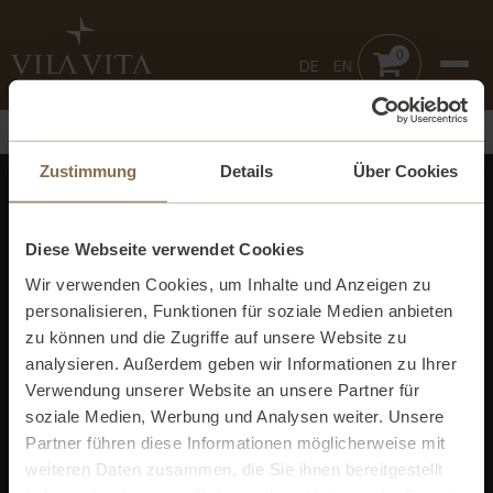
0
DE
EN
Zustimmung
Details
Über Cookies
Value check & digital storage
Enter the barcode / QR code, check the value and
Diese Webseite verwendet Cookies
save it in the wallet on your smartphone.
Wir verwenden Cookies, um Inhalte und Anzeigen zu
personalisieren, Funktionen für soziale Medien anbieten
Enter code
zu können und die Zugriffe auf unsere Website zu
analysieren. Außerdem geben wir Informationen zu Ihrer
Verwendung unserer Website an unsere Partner für
Verify Code
soziale Medien, Werbung und Analysen weiter. Unsere
Partner führen diese Informationen möglicherweise mit
weiteren Daten zusammen, die Sie ihnen bereitgestellt