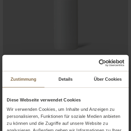
ESSENTIAL MICELLAR WATER
Make-up entfernendes Mizellenwasser 200ml
Zustimmung
Details
Über Cookies
34,25
EUR
Details
Diese Webseite verwendet Cookies
Wir verwenden Cookies, um Inhalte und Anzeigen zu
bestellen
personalisieren, Funktionen für soziale Medien anbieten
zu können und die Zugriffe auf unsere Website zu
analysieren. Außerdem geben wir Informationen zu Ihrer