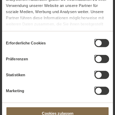
Verwendung unserer Website an unsere Partner für
soziale Medien, Werbung und Analysen weiter. Unsere
Partner führen diese Informationen möglicherweise mit
weiteren Daten zusammen, die Sie ihnen bereitgestellt
haben oder die sie im Rahmen Ihrer Nutzung der Dienste
gesammelt haben. Weitere Informationen finden Sie in
Einwilligungsauswahl
unserer
Datenschutzerklärung.
Erforderliche Cookies
Präferenzen
Statistiken
Marketing
ESSENTIAL TONER
Cookies zulassen