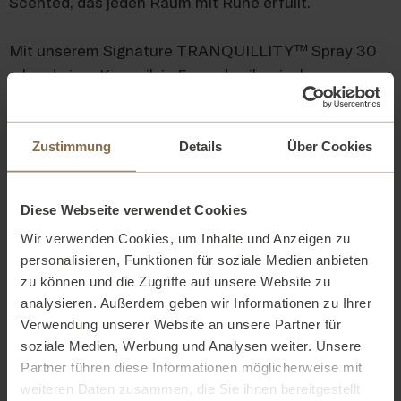
Scented, das jeden Raum mit Ruhe erfüllt.
Mit unserem Signature TRANQUILLITY™ Spray 30
ml und einer Keramik in Form des ikonischen
Duftflakons kann überall eine entspannende
Atmophäre geschaffen werden. Den Duft einfach
auf die Keramik sprühen und dort platzieren, wo der
Zustimmung
Details
Über Cookies
Duft seine beruhigende Wirkung entfalten kann: im
Kleiderschrank, im Auto, in der Handtasche oder
Diese Webseite verwendet Cookies
sogar in einer Zimmerpflanze.
Wir verwenden Cookies, um Inhalte und Anzeigen zu
Elegant, beruhigend und zutiefst sinnlich – ein kleiner
personalisieren, Funktionen für soziale Medien anbieten
Vorgeschmack auf das tägliche Spa-Ritual.
zu können und die Zugriffe auf unsere Website zu
analysieren. Außerdem geben wir Informationen zu Ihrer
INHALTSSTOFFE
Verwendung unserer Website an unsere Partner für
GERANIOL, ORANGE, SWEET, EXTRACT, 4-TERT-BUTYLCYCLOHEXYL ACETATE,
soziale Medien, Werbung und Analysen weiter. Unsere
Partner führen diese Informationen möglicherweise mit
7-HYDROXYCITRONELLAL, COUMARIN, LINALOOL, BENZYL-SALICYLATE.
weiteren Daten zusammen, die Sie ihnen bereitgestellt