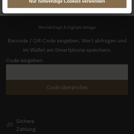
Nur notwendige Cookies verwenden
Wertabfrage & Digitale Ablage
Barcode / QR-Code eingeben, Wert abfragen und
im Wallet am Smartphone speichern.
Code eingeben
Code überprüfen
Sichere
Zahlung