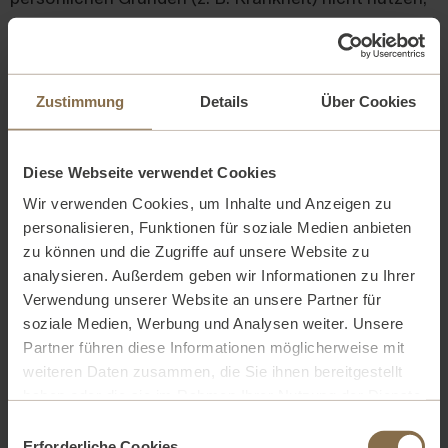
ist ausnahmsweise eine Weitergabe an Dritte
zulässig.
3. Im Falle der zeitlichen oder örtlichen Verlegung der
Zustimmung
Details
Über Cookies
Veranstaltung, behalten die Tickets ihre Gültigkeit.
Sofern VILA VITA kein Verschulden trifft, besteht
Diese Webseite verwendet Cookies
kein Anspruch auf Erstattung des Kaufpreises,
Wir verwenden Cookies, um Inhalte und Anzeigen zu
gleiches gilt hinsichtlich des Abbruchs oder Ausfalls
personalisieren, Funktionen für soziale Medien anbieten
einer Veranstaltung.
zu können und die Zugriffe auf unsere Website zu
analysieren. Außerdem geben wir Informationen zu Ihrer
Verwendung unserer Website an unsere Partner für
III. Zutritt zur Veranstaltungsstätte,
soziale Medien, Werbung und Analysen weiter. Unsere
Verhaltensregeln
Partner führen diese Informationen möglicherweise mit
1. Anspruch auf Zutritt zur Veranstaltung besteht
weiteren Daten zusammen, die Sie ihnen bereitgestellt
ausschließlich bei Vorlage eines gültigen Tickets. Der
haben oder die sie im Rahmen Ihrer Nutzung der Dienste
Zutritt kann verweigert werden, wenn der Kunde sich
gesammelt haben. Weitere Informationen finden Sie in
Einwilligungsauswahl
unserer
Datenschutzerklärung.
Erforderliche Cookies