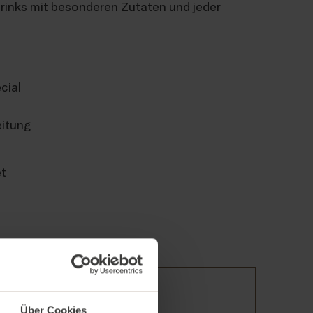
Drinks mit besonderen Zutaten und jeder
cial
eitung
et
Über Cookies