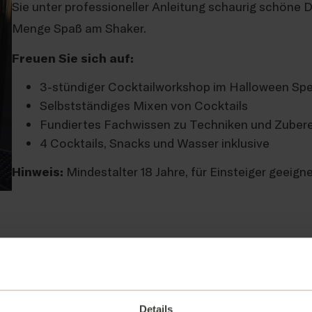
Sie unter professioneller Anleitung schaurig schöne 
Menge Spaß am Shaker.
Freuen Sie sich auf:
3-stündiger Cocktailworkshop im Halloween Spe
Selbstständiges Mixen von Cocktails
Fundiertes Fachwissen zu Techniken und Zuber
4 Cocktails, Snacks und Wasser inklusive
Hinweis:
Mindestalter 18 Jahre, für Einsteiger geeign
Tickets für 30.10.2026
Details