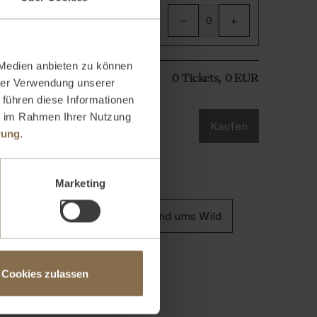
verfügbar
−
+
 Medien anbieten zu können
0
Tickets
,
0
EUR
hrer Verwendung unserer
 führen diese Informationen
ie im Rahmen Ihrer Nutzung
Kaufen
rung.
Marketing
in Cocktails
Kochkurs - Rund ums Wild
tails
Whisk(e)y Tasting
Cookies zulassen