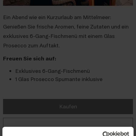
Ein Abend wie ein Kurzurlaub am Mittelmeer:
Genießen Sie frische Aromen, feine Zutaten und ein
exklusives 6-Gang-Fischmenü mit einem Glas
Prosecco zum Auftakt.
Freuen Sie sich auf:
Exklusives 6-Gang-Fischmenü
1 Glas Prosecco Spumante inklusive
Kaufen
Tickets für 10.09.2026