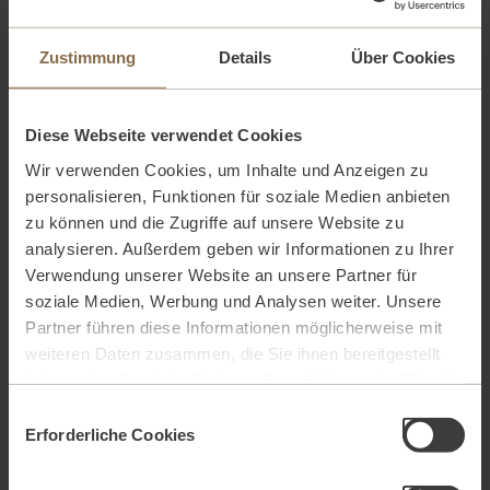
Rund ums Mittelmeer
119,00 EUR
Warteliste verfügbar
Zustimmung
Details
Über Cookies
Auf Warteliste
Diese Webseite verwendet Cookies
Wir verwenden Cookies, um Inhalte und Anzeigen zu
personalisieren, Funktionen für soziale Medien anbieten
0
Tickets
,
0
EUR
zu können und die Zugriffe auf unsere Website zu
analysieren. Außerdem geben wir Informationen zu Ihrer
Kaufen
Verwendung unserer Website an unsere Partner für
soziale Medien, Werbung und Analysen weiter. Unsere
Partner führen diese Informationen möglicherweise mit
zur Startseite
weiteren Daten zusammen, die Sie ihnen bereitgestellt
haben oder die sie im Rahmen Ihrer Nutzung der Dienste
gesammelt haben. Weitere Informationen finden Sie in
Einwilligungsauswahl
unserer
Datenschutzerklärung.
Weitere Angebote
Erforderliche Cookies