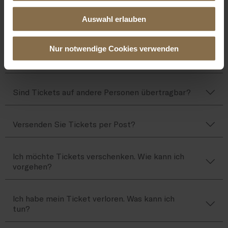
Kann ich einen Gutschein für den Ticketkauf
Auswahl erlauben
einlösen?
Nur notwendige Cookies verwenden
Wie viele Tickets kann ich bestellen?
Sind Tickets auf andere Personen übertragbar?
Versenden Sie Tickets per Post?
Ich möchte Tickets verschenken. Wie kann ich
vorgehen?
Ich habe mein Ticket verloren. Was kann ich
tun?