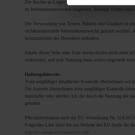
Die Rechte an Logos und Grafiken liegen bei den jeweili
zu Informationszwecken eingesetzt. Beiträge Dritter sind 
Die Verwendung von Texten, Bildern und Grafiken ist nur 
nichtkommerzielle Informationszwecke genutzt werden. Jed
Schutzzeichen des Betreibers enthalten.
Inhalte dieser Seite oder Teile davon dürfen nicht ohne s
widerrufen, und jede Nutzung muss sofort eingestellt werd
Haftungshinweis:
Trotz sorgfältiger inhaltlicher Kontrolle übernehmen wir ke
Die Autoren übernehmen trotz sorgfältiger Kontrolle keine
materieller oder ideeller Art, die durch die Nutzung der 
gehaftet.
Pflichtinformation nach der EU-Verordnung Nr. 524/201
Folgender Link führt Sie zur Website der EU-Stelle für d
http://ec.europa.eu/consumers/odr/