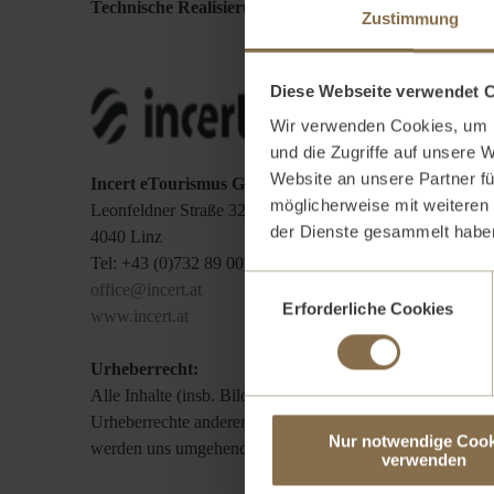
Technische Realisierung:
Zustimmung
Diese Webseite verwendet 
Wir verwenden Cookies, um I
und die Zugriffe auf unsere 
Website an unsere Partner fü
Incert eTourismus GmbH & Co KG
möglicherweise mit weiteren
Leonfeldner Straße 328
der Dienste gesammelt haben
4040 Linz
Tel: +43 (0)732 89 00 18-0
Einwilligungsauswahl
office@incert.at
Erforderliche Cookies
www.incert.at
Urheberrecht:
Alle Inhalte (insb. Bilder, Grafiken, Video- und Audios
Urheberrechte anderer zu beachten. Sollte uns dies dennoc
Nur notwendige Cook
werden uns umgehend um eine korrekte Regelung bemüh
verwenden