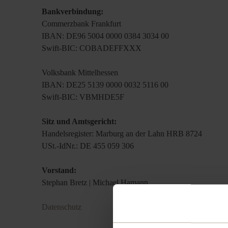
Bankverbindung:
Commerzbank Frankfurt
IBAN: DE96 5004 0000 0384 3034 00
Swift-BIC: COBADEFFXXX
Volksbank Mittelhessen
IBAN: DE25 5139 0000 0032 5116 00
Swift-BIC: VBMHDE5F
Sitz und Amtsgericht:
Handelsregister: Marburg an der Lahn HRB 8724
USt.-IdNr.: DE 455 059 306
Vorstand:
Stephan Bretz | Michael Hamann
Datenschutz