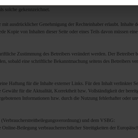
gen Urhebern. Produkt- und Firmennamen sind Marken der jeweiligen E
als solche gekennzeichnet.
mit ausdrücklicher Genehmigung der Rechteinhaber erlaubt. Inhalte de
e Kopie von Inhalten dieser Seite oder eines Teils davon müssen eine 
chriftliche Zustimmung des Betreibers verändert werden. Der Betreiber 
en, sobald eine schriftliche Bekanntmachung seitens des Betreibers verö
ine Haftung für die Inhalte externer Links. Für den Inhalt verlinkter Se
 Gewähr für die Aktualität, Korrektheit bzw. Vollständigkeit der bereit
dargebotenen Informationen bzw. durch die Nutzung fehlerhafter oder un
3 (Verbraucherstreitbeilegungsverordnung) und dem VSBG:
ie Online-Beilegung verbraucherrechtlicher Streitigkeiten der Europäi