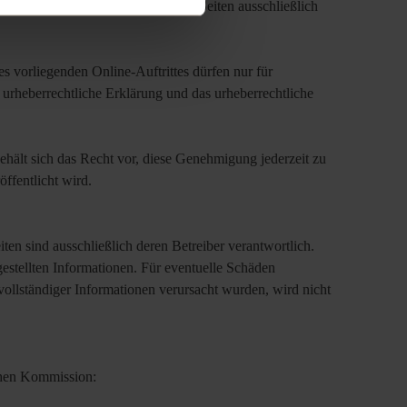
igentümer und werden auf diesen Seiten ausschließlich
s vorliegenden Online-Auftrittes dürfen nur für
urheberrechtliche Erklärung und das urheberrechtliche
behält sich das Recht vor, diese Genehmigung jederzeit zu
ffentlicht wird.
iten sind ausschließlich deren Betreiber verantwortlich.
gestellten Informationen. Für eventuelle Schäden
vollständiger Informationen verursacht wurden, wird nicht
schen Kommission: