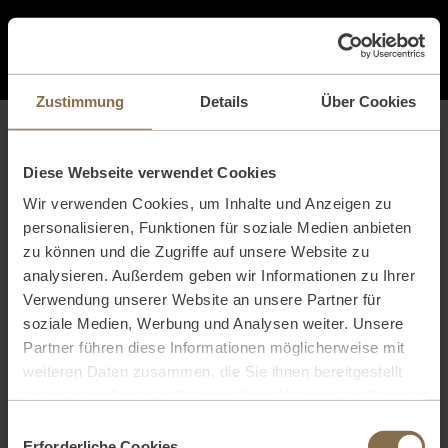
0
Zustimmung
Details
Über Cookies
IHR WARENKORB
Diese Webseite verwendet Cookies
Wir verwenden Cookies, um Inhalte und Anzeigen zu
Sie haben noch keine Artikel in Ihrem Warenkorb.
personalisieren, Funktionen für soziale Medien anbieten
zu können und die Zugriffe auf unsere Website zu
weitere artikel
analysieren. Außerdem geben wir Informationen zu Ihrer
Verwendung unserer Website an unsere Partner für
soziale Medien, Werbung und Analysen weiter. Unsere
Partner führen diese Informationen möglicherweise mit
weiteren Daten zusammen, die Sie ihnen bereitgestellt
haben oder die sie im Rahmen Ihrer Nutzung der Dienste
gesammelt haben. Weitere Informationen finden Sie in
Einwilligungsauswahl
unserer
Datenschutzerklärung.
Erforderliche Cookies