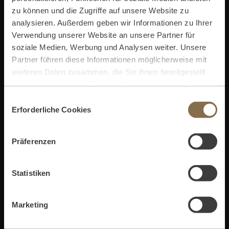
zu können und die Zugriffe auf unsere Website zu
save it in the wallet on your smartphone.
analysieren. Außerdem geben wir Informationen zu Ihrer
Enter code
Verwendung unserer Website an unsere Partner für
soziale Medien, Werbung und Analysen weiter. Unsere
Partner führen diese Informationen möglicherweise mit
weiteren Daten zusammen, die Sie ihnen bereitgestellt
Verify Code
haben oder die sie im Rahmen Ihrer Nutzung der Dienste
gesammelt haben. Weitere Informationen finden Sie in
Einwilligungsauswahl
unserer
Datenschutzerklärung.
Erforderliche Cookies
Secure
Präferenzen
Payment
Statistiken
High quality
gift ideas
Marketing
Personalization
with text, image