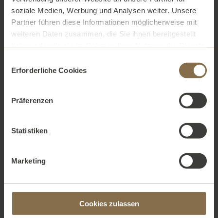
soziale Medien, Werbung und Analysen weiter. Unsere
Partner führen diese Informationen möglicherweise mit
weiteren Daten zusammen, die Sie ihnen bereitgestellt
haben oder die sie im Rahmen Ihrer Nutzung der Dienste
gesammelt haben. Weitere Informationen finden Sie in
Einwilligungsauswahl
unserer
Datenschutzerklärung.
Erforderliche Cookies
6 pcs
bluefin thunfisch | caviar | wasabi
Präferenzen
Gesamtpreis:
9,00 EUR
Statistiken
Marketing
Anzahl:
in den warenkorb
zur startseite
Cookies zulassen