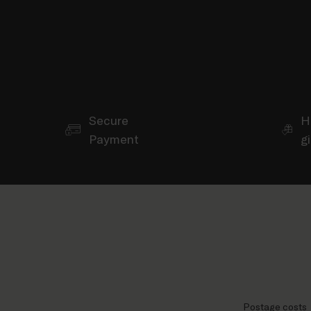
Secure
H
Payment
g
Postage costs