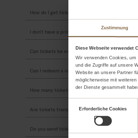
How do I get tickets for an event?
Zustimmung
I don’t have a printer, or I’d prefer to buy tickets
Diese Webseite verwendet 
Can tickets be exchanged or refunded? What if I
Wir verwenden Cookies, um I
und die Zugriffe auf unsere 
Can I redeem a voucher when buying a ticket?
Website an unsere Partner fü
möglicherweise mit weiteren
der Dienste gesammelt haben
How many tickets can I order?
Einwilligungsauswahl
Erforderliche Cookies
Are tickets transferable to other people?
Do you send tickets by post?