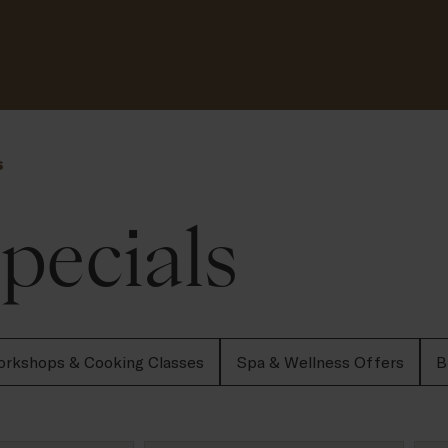
s
ecials
rkshops & Cooking Classes
Spa & Wellness Offers
B