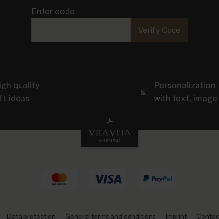
Enter code
Verify Code
igh quality
Personalization
ift ideas
with text, image
Data protection
General terms and conditions
Imprint
Contac