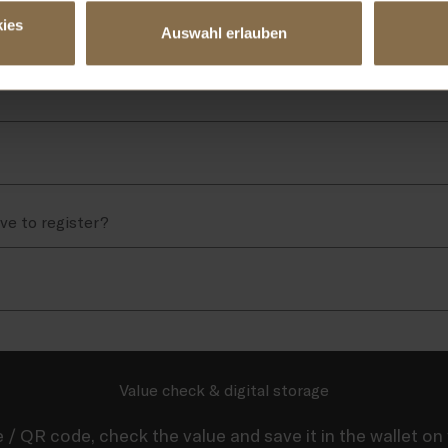
ies
Auswahl erlauben
ave to register?
Value check & digital storage
 / QR code, check the value and save it in the wallet o