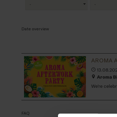
Date overview
AROMA A
13.08.202
Aroma Bi
We’re celeb
FAQ