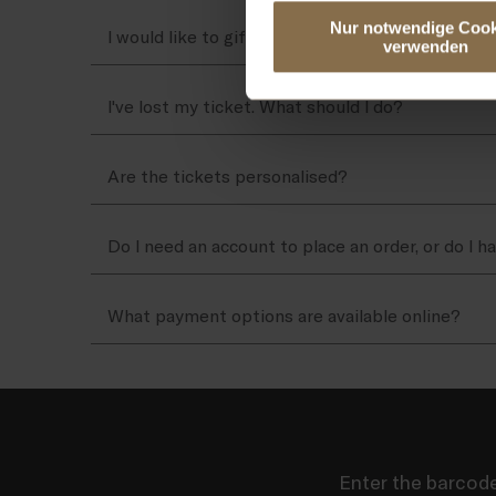
Nur notwendige Cook
I would like to gift tickets. How does it work?
verwenden
I've lost my ticket. What should I do?
Are the tickets personalised?
Do I need an account to place an order, or do I h
What payment options are available online?
Enter the barcode