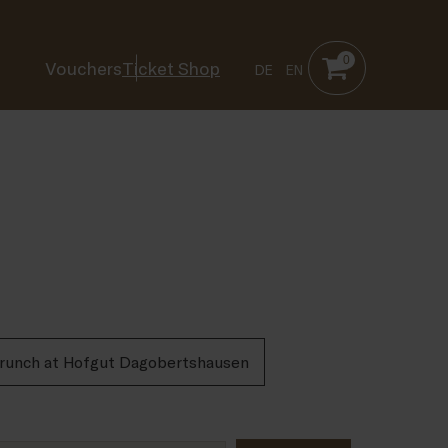
0
Vouchers
Ticket Shop
DE
EN
runch at Hofgut Dagobertshausen