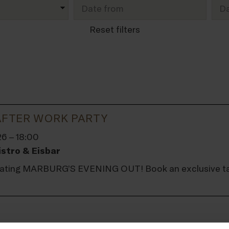
Date from
Da
Reset filters
FTER WORK PARTY
6 – 18:00
stro & Eisbar
rating MARBURG’S EVENING OUT! Book an exclusive tab