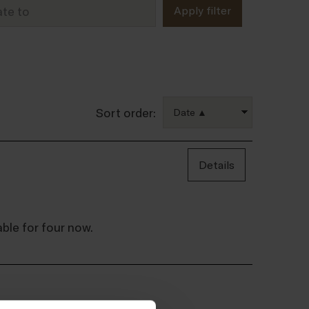
te to
Apply filter
Sort order:
Details
le for four now.